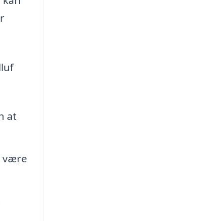
r
luf
n at
g være
t