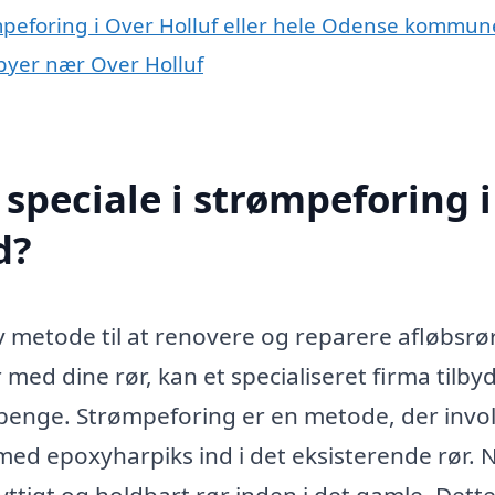
ømpeforing i Over Holluf eller hele Odense kommun
 byer nær Over Holluf
speciale i strømpeforing i
d?
iv metode til at renovere og reparere afløbsrø
 med dine rør, kan et specialiseret firma tilby
g penge. Strømpeforing er en metode, der invo
 med epoxyharpiks ind i det eksisterende rør. 
tigt og holdbart rør inden i det gamle. Dett