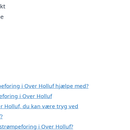
kt
te
peforing i Over Holluf hjælpe med?
foring i Over Holluf
r Holluf, du kan være tryg ved
?
strømpeforing i Over Holluf?