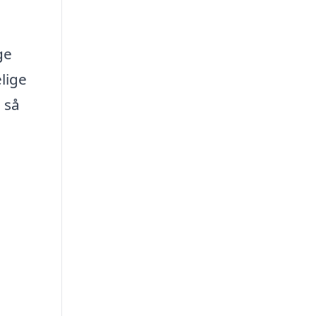
ge
lige
 så