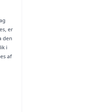
lag
es, er
ra den
k i
es af