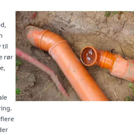
ed,
n
til
e rør
e,
ale
ring.
flere
der