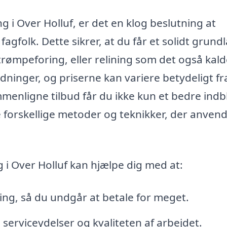
g i Over Holluf, er det en klog beslutning at
fagfolk. Dette sikrer, at du får et solidt grund
trømpeforing, eller relining som det også kald
edninger, og priserne kan variere betydeligt f
enligne tilbud får du ikke kun et bedre indbli
forskellige metoder og teknikker, der anvend
g i Over Holluf kan hjælpe dig med at:
ing, så du undgår at betale for meget.
 serviceydelser og kvaliteten af arbejdet.