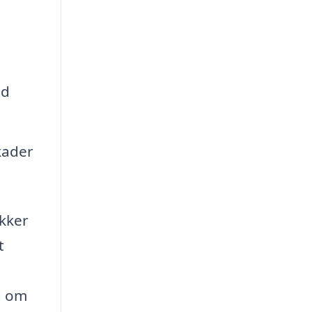
ld
kader
ikker
t
d om