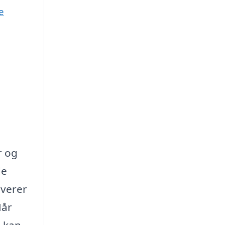
e
r og
de
lverer
Når
e kan