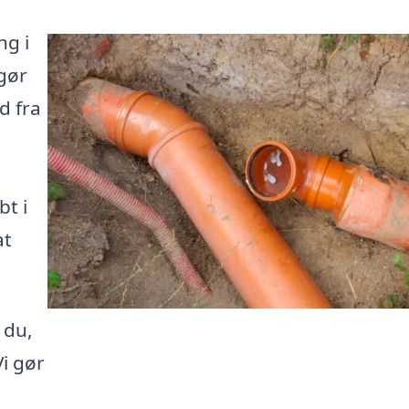
ng i
 gør
d fra
bt i
at
 du,
Vi gør