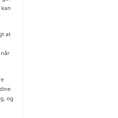
u kan
gt at
 når
re
 dine
ag, og