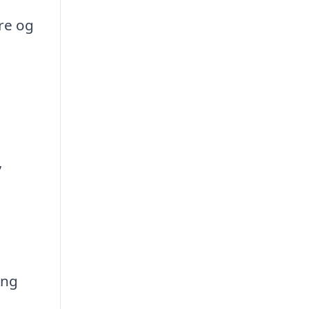
ere og
,
ing