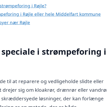
strømpeforing i Røjle?
mpeforing i Røjle eller hele Middelfart kommune
 byer nær Røjle
speciale i strømpeforing i
e til at reparere og vedligeholde slidte eller
drejer sig om kloakrør, drænrør eller vandrør
et skræddersyede løsninger, der kan forlænge
eforing er en metode, der er både