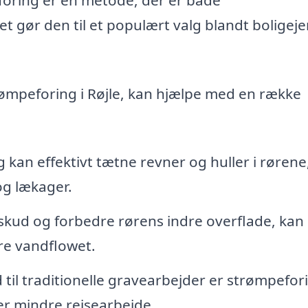
et gør den til et populært valg blandt boligej
trømpeforing i Røjle, kan hjælpe med en række
kan effektivt tætne revner og huller i rørene
og lækager.
dskud og forbedre rørens indre overflade, kan
re vandflowet.
d til traditionelle gravearbejder er strømpefor
ver mindre rejsearbejde.