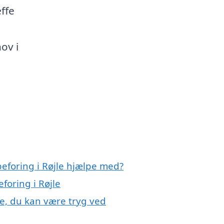
æffe
s
hov i
eforing i Røjle hjælpe med?
foring i Røjle
le, du kan være tryg ved