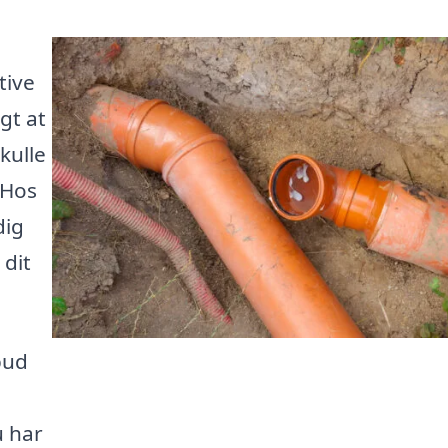
tive
gt at
kulle
 Hos
dig
 dit
bud
u har