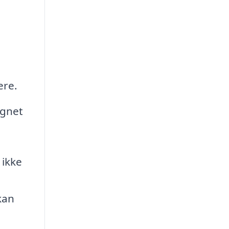
ere.
ignet
 ikke
kan