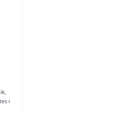
ik,
tes i
t