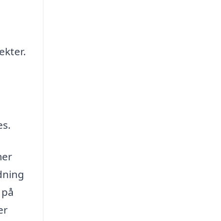
ekter.
es.
mer
dning
 på
er