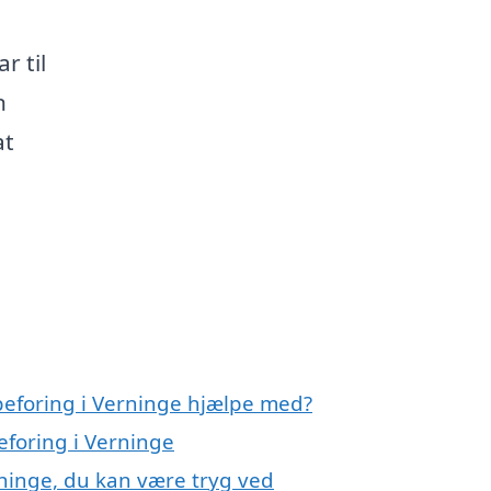
r til
n
at
peforing i Verninge hjælpe med?
eforing i Verninge
rninge, du kan være tryg ved