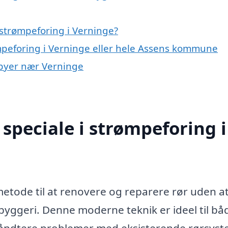
strømpeforing i Verninge?
ømpeforing i Verninge eller hele Assens kommune
i byer nær Verninge
speciale i strømpeforing i
metode til at renovere og reparere rør uden a
byggeri. Denne moderne teknik er ideel til bå
 håndtere problemer med eksisterende rørsys