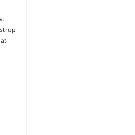
at
estrup
 at