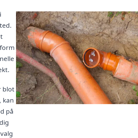
i
ted.
t
tform
nelle
ekt.
 blot
, kan
ud på
dig
 valg