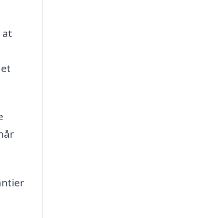
 at
det
e
når
antier