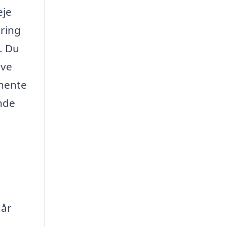
eje
aring
t. Du
ave
dhente
inde
går