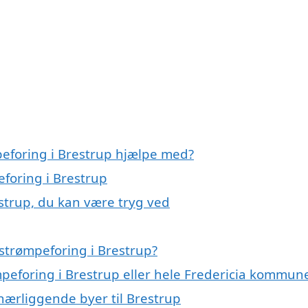
peforing i Brestrup hjælpe med?
eforing i Brestrup
strup, du kan være tryg ved
strømpeforing i Brestrup?
mpeforing i Brestrup eller hele Fredericia kommun
 nærliggende byer til Brestrup