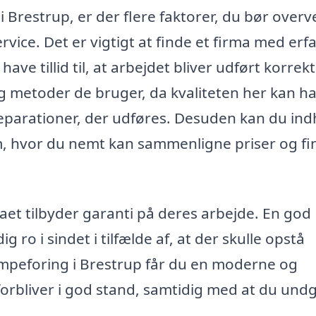
i Brestrup, er der flere faktorer, du bør overv
ervice. Det er vigtigt at finde et firma med erf
ve tillid til, at arbejdet bliver udført korrek
g metoder de bruger, da kvaliteten her kan h
eparationer, der udføres. Desuden kan du in
orm, hvor du nemt kan sammenligne priser og f
aet tilbyder garanti på deres arbejde. En god
g ro i sindet i tilfælde af, at der skulle opstå
mpeforing i Brestrup får du en moderne og
r forbliver i god stand, samtidig med at du und