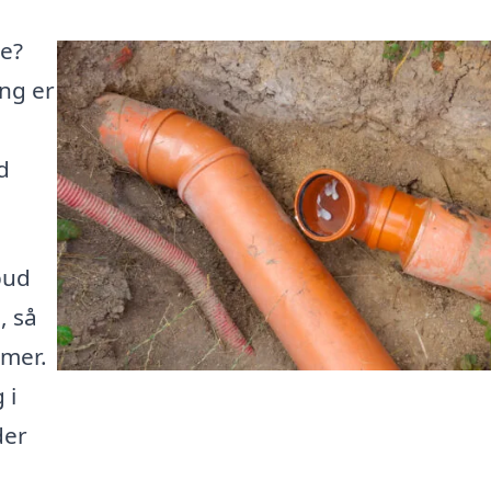
re?
ng er
d
bud
, så
emer.
 i
der