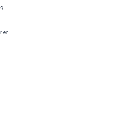
ig
r er