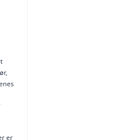
t
ør,
renes
er er