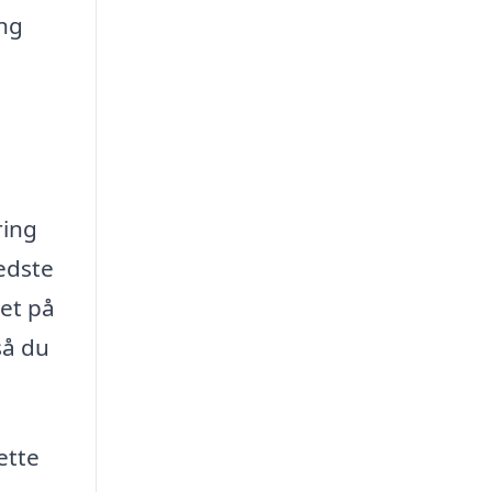
ng
ring
edste
ret på
så du
ette