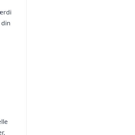
ærdi
 din
lle
r,