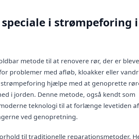
speciale i strømpeforing i
oldbar metode til at renovere rør, der er bleve
r for problemer med afløb, kloakker eller vandr
 i strømpeforing hjælpe med at genoprette rø
t ned i jorden. Denne metode, også kendt som
moderne teknologi til at forlænge levetiden af
ngerne ved genopretning.
orhold til traditionelle reparationsmetoder. H