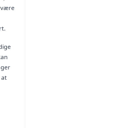
e være
rt.
dige
kan
nger
 at