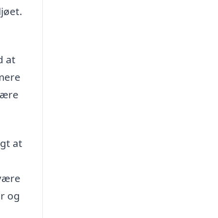
jøet.
d at
 mere
være
gt at
e
 være
er og