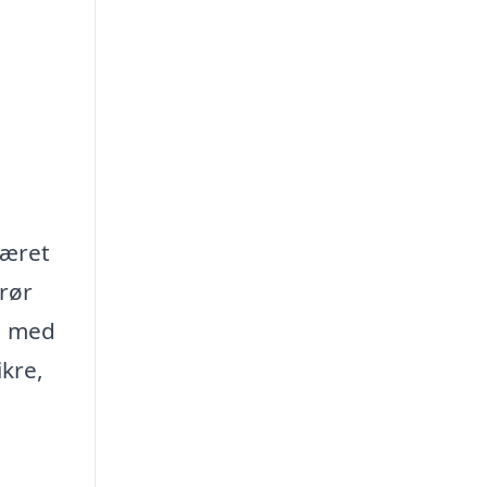
været
 rør
a med
ikre,