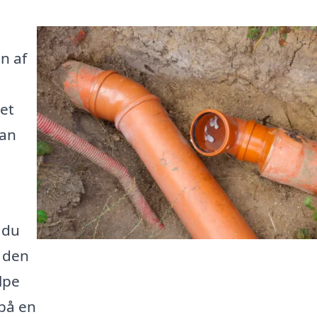
on af
et
kan
å du
 den
lpe
 på en