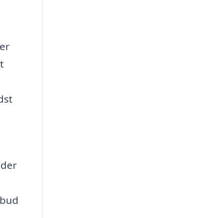
er
t
dst
yder
lbud