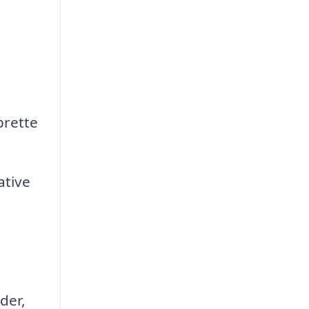
prette
ative
der,