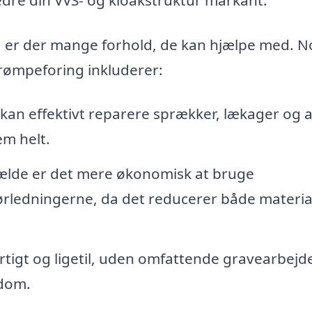
g, er der mange forhold, de kan hjælpe med. N
trømpeforing inkluderer:
an effektivt reparere sprækker, lækager og 
em helt.
fælde er det mere økonomisk at bruge
ørledningerne, da det reducerer både materia
tigt og ligetil, uden omfattende gravearbejd
ndom.