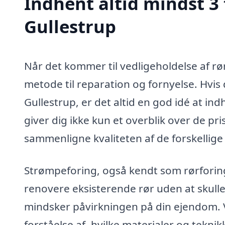
Indhent altid mindst 3 
Gullestrup
Når det kommer til vedligeholdelse af rø
metode til reparation og fornyelse. Hvis
Gullestrup, er det altid en god idé at ind
giver dig ikke kun et overblik over de pri
sammenligne kvaliteten af de forskellig
Strømpeforing, også kendt som rørforing
renovere eksisterende rør uden at skull
mindsker påvirkningen på din ejendom. V
forståelse af, hvilke materialer og tekni