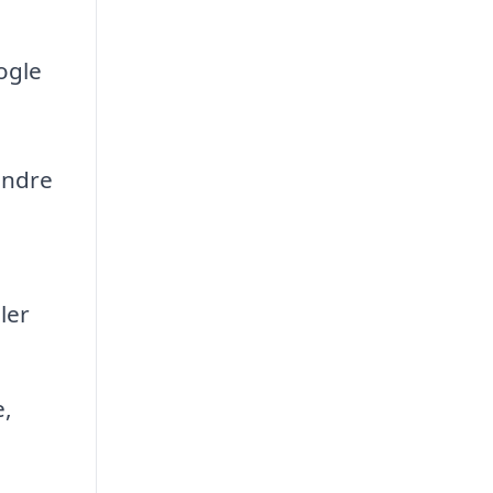
ogle
andre
ler
e,