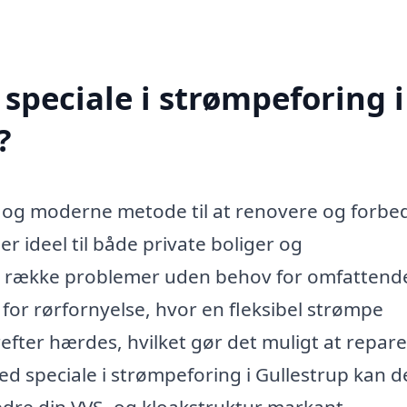
speciale i strømpeforing i
?
iv og moderne metode til at renovere og forbe
r ideel til både private boliger og
n række problemer uden behov for omfattend
for rørfornyelse, hvor en fleksibel strømpe
refter hærdes, hvilket gør det muligt at repar
ed speciale i strømpeforing i Gullestrup kan d
edre din VVS- og kloakstruktur markant.