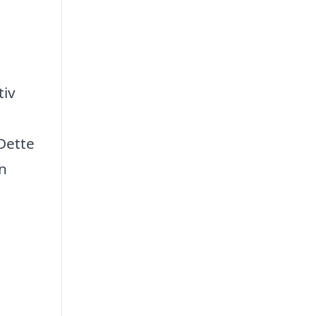
tiv
 Dette
an