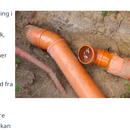
ing i
k,
mer
d fra
re
 kan