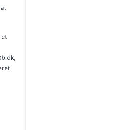
 at
 et
0b.dk,
eret