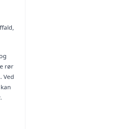
fald,
 og
e rør
n. Ved
 kan
.