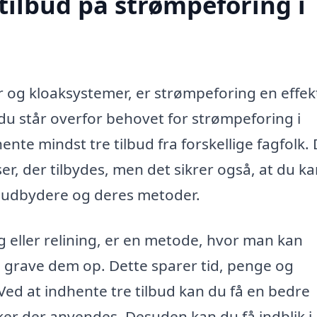
tilbud på strømpeforing i
r og kloaksystemer, er strømpeforing en effek
 du står overfor behovet for strømpeforing i
hente mindst tre tilbud fra forskellige fagfolk.
ser, der tilbydes, men det sikrer også, at du k
e udbydere og deres metoder.
 eller relining, er en metode, hvor man kan
e grave dem op. Dette sparer tid, penge og
ed at indhente tre tilbud kan du få en bedre
kker der anvendes. Desuden kan du få indblik i,