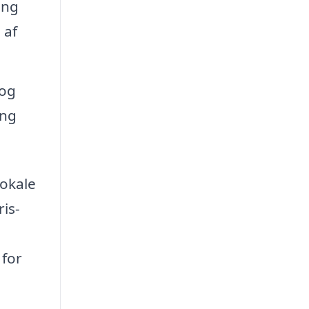
ing
 af
 og
ing
lokale
ris-
 for