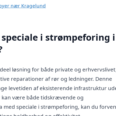
i byer nær Kragelund
speciale i strømpeforing i
?
eel løsning for både private og erhvervslivet
ktive reparationer af rør og ledninger. Denne
nge levetiden af eksisterende infrastruktur u
r kan være både tidskrævende og
a med speciale i strømpeforing, kan du forve
tions holdbarhed og effektivitet.