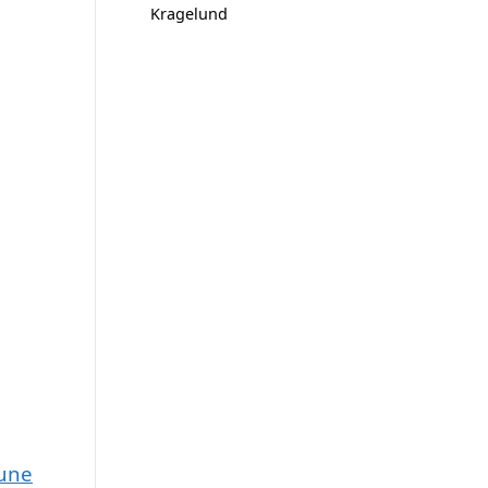
Kragelund
mune