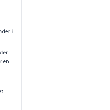
ader i
der
r en
et