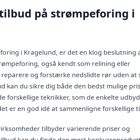
tilbud på strømpeforing i
oring i Kragelund, er det en klog beslutning 
trømpeforing, også kendt som relining eller
t reparere og forstærke nedslidte rør uden at 
ud kan du sikre dig både den bedst mulige pri
i de forskellige teknikker, som de enkelte udby
det er en god idé at sammenligne forskellige t
virksomheder tilbyder varierende priser og
e tilbud kan du finde den mest konkurrencedyg