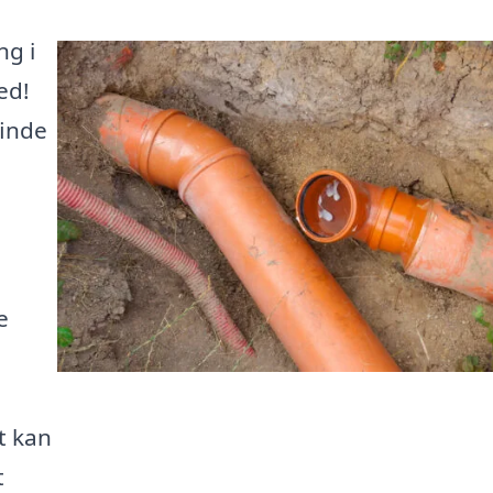
ng i
ed!
finde
e
t kan
t