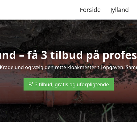
Forside
Jylland
d – få 3 tilbud på profe
i Kragelund og vælg den rette kloakmester til opgaven. Samme
Få 3 tilbud, gratis og uforpligtende