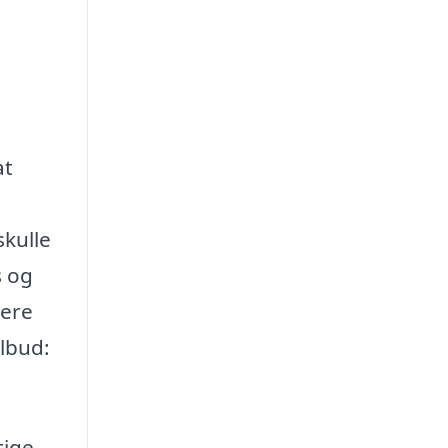
at
skulle
s og
dere
ilbud:
tige