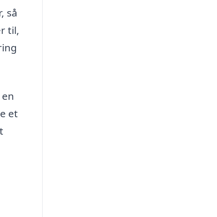
, så
til,
ring
 en
e et
t