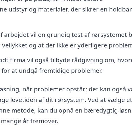
e udstyr og materialer, der sikrer en holdba
f arbejdet vil en grundig test af rørsystemet b
r vellykket og at der ikke er yderligere proble
odt firma vil også tilbyde rådgivning om, hvo
 for at undgå fremtidige problemer.
 løsning, når problemer opstår; det kan også 
nge levetiden af dit rørsystem. Ved at vælge e
i denne metode, kan du opnå en bæredygtig løsn
 i mange år fremover.