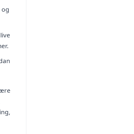
r og
live
mer.
rdan
være
t
ing,