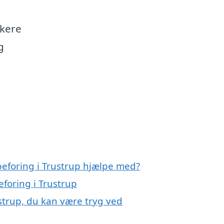
rkere
g
peforing i Trustrup hjælpe med?
eforing i Trustrup
strup, du kan være tryg ved