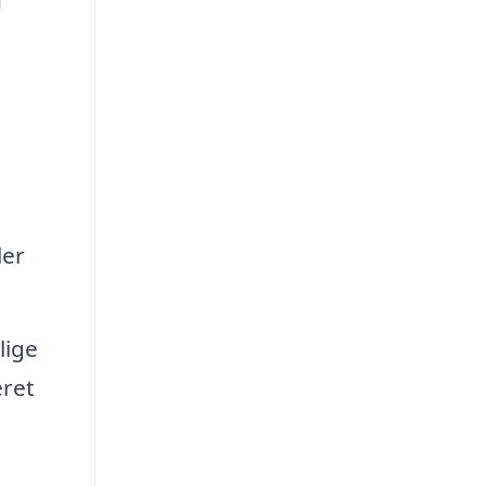
ler
lige
eret