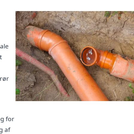
ale
t
 rør
g for
g af