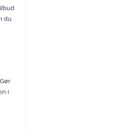
tilbud
n du
 Gør
on i