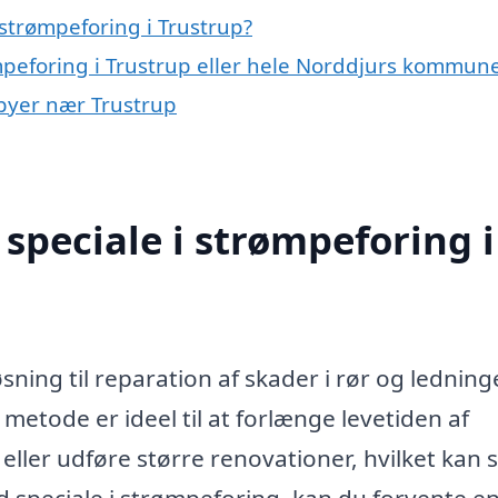
strømpeforing i Trustrup?
ømpeforing i Trustrup eller hele Norddjurs kommun
 byer nær Trustrup
speciale i strømpeforing i
sning til reparation af skader i rør og ledning
 metode er ideel til at forlænge levetiden af
eller udføre større renovationer, hvilket kan 
 speciale i strømpeforing, kan du forvente e