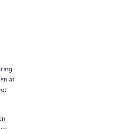
t
oring
den at
vet
en
 en