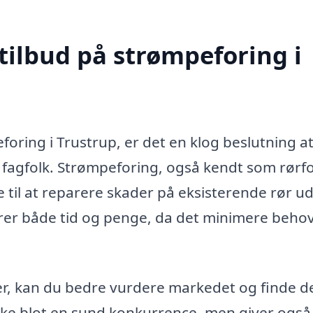
tilbud på strømpeforing i
foring i Trustrup, er det en klog beslutning a
ge fagfolk. Strømpeforing, også kendt som rørf
e til at reparere skader på eksisterende rør u
er både tid og penge, da det minimere beho
der, kan du bedre vurdere markedet og finde d
ikke blot en sund konkurrence, men giver også