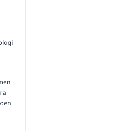
ologi
onen
fra
 den