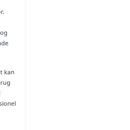
r.
 og
ende
et kan
brug
t
sionel