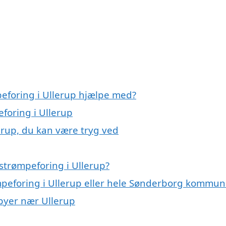
peforing i Ullerup hjælpe med?
eforing i Ullerup
erup, du kan være tryg ved
strømpeforing i Ullerup?
ømpeforing i Ullerup eller hele Sønderborg kommu
 byer nær Ullerup