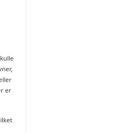
kulle
vner,
eller
r er
ilket