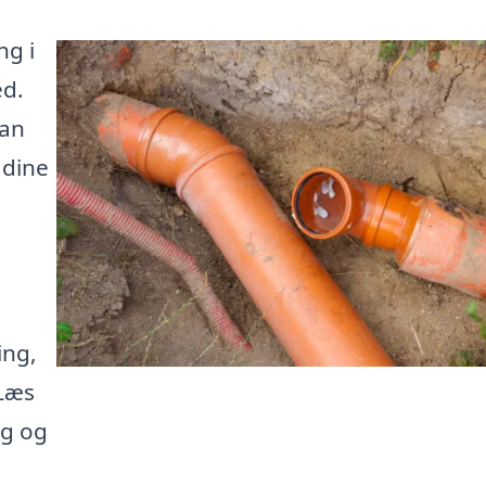
ng i
ed.
kan
 dine
ing,
 Læs
ng og