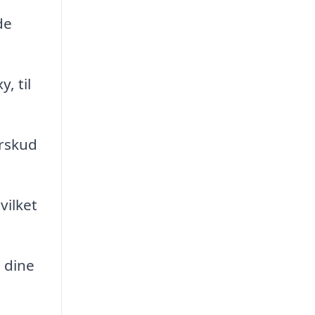
de
, til
rskud
vilket
 dine