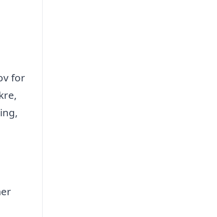
ov for
kre,
ing,
mer