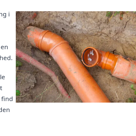
ng i
 en
mhed.
le
t
 find
 den