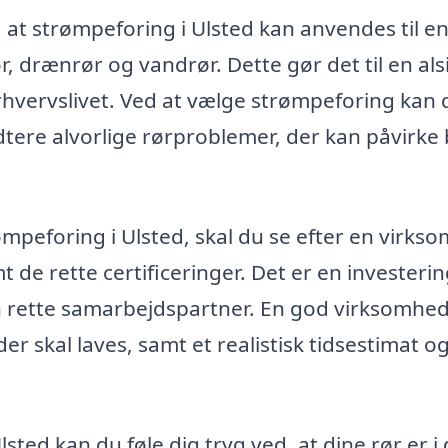
t strømpeforing i Ulsted kan anvendes til e
r, drænrør og vandrør. Dette gør det til en als
rhvervslivet. Ved at vælge strømpeforing kan 
dtere alvorlige rørproblemer, der kan påvirke
ømpeforing i Ulsted, skal du se efter en virks
e rette certificeringer. Det er en investering
n rette samarbejdspartner. En god virksomhed 
der skal laves, samt et realistisk tidsestimat o
sted kan du føle dig tryg ved, at dine rør er i