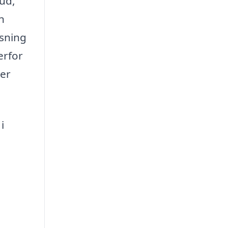
bud,
n
øsning
erfor
der
i