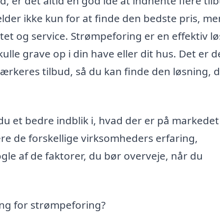
, er det altid en god idé at indhente flere til
lder ikke kun for at finde den bedste pris, me
litet og service. Strømpeforing er en effektiv l
ulle grave op i din have eller dit hus. Det er d
ærkeres tilbud, så du kan finde den løsning, 
r du et bedre indblik i, hvad der er på markedet 
re de forskellige virksomheders erfaring,
le af de faktorer, du bør overveje, når du
ng for strømpeforing?