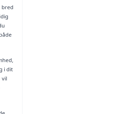
n bred
idig
du
 både
omhed,
 i dit
vil
g
 de