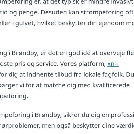
ømpeforing er, at det typisk er mindre invasiv
er tid og penge. Desuden kan strømpeforing of
ller i gulvet, hvilket beskytter din ejendom m
ng i Brøndby, er det en god idé at overveje fl
dste pris og service. Vores platform,
xn--
or dig at indhente tilbud fra lokale fagfolk. D
sørger vi for at matche dig med kvalificerede
mpeforing.
ømpeforing i Brøndby, sikrer du dig en profess
ne rørproblemer, men også beskytter dine værdi