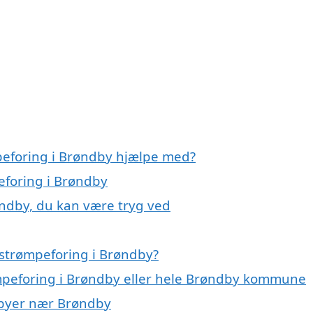
peforing i Brøndby hjælpe med?
eforing i Brøndby
øndby, du kan være tryg ved
 strømpeforing i Brøndby?
ømpeforing i Brøndby eller hele Brøndby kommune
i byer nær Brøndby