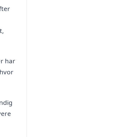
fter
t,
er har
 hvor
ndig
vere