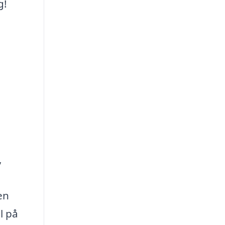
g!
,
en
l på