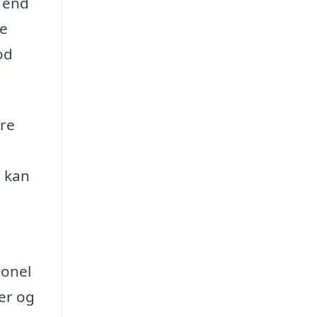
t end
te
od
ere
u kan
ionel
er og