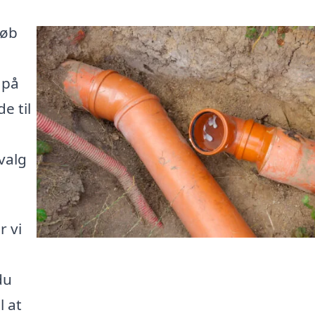
løb
n
 på
e til
valg
r vi
du
l at