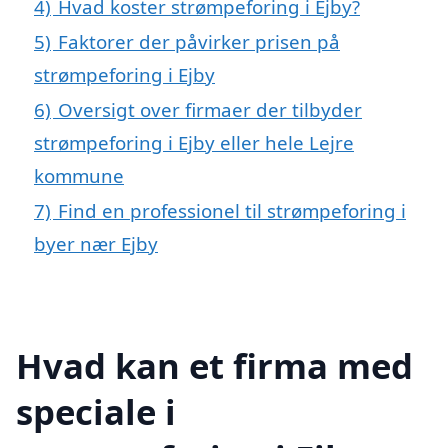
4)
Hvad koster strømpeforing i Ejby?
5)
Faktorer der påvirker prisen på
strømpeforing i Ejby
6)
Oversigt over firmaer der tilbyder
strømpeforing i Ejby eller hele Lejre
kommune
7)
Find en professionel til strømpeforing i
byer nær Ejby
Hvad kan et firma med
speciale i