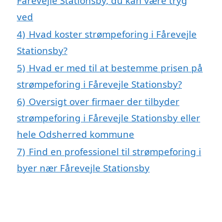
Fårevejle Stationsby, du kan være tryg
ved
4)
Hvad koster strømpeforing i Fårevejle
Stationsby?
5)
Hvad er med til at bestemme prisen på
strømpeforing i Fårevejle Stationsby?
6)
Oversigt over firmaer der tilbyder
strømpeforing i Fårevejle Stationsby eller
hele Odsherred kommune
7)
Find en professionel til strømpeforing i
byer nær Fårevejle Stationsby