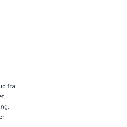
ud fra
et,
ing,
er