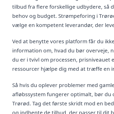
tilbud fra flere forskellige udbydere, så 
behov og budget. Strømpeforing i Trørød e
vælge en kompetent leverandør, der lever
Ved at benytte vores platform får du ikk
information om, hvad du bør overveje, n
du er i tvivl om processen, prisniveauet 
ressourcer hjælpe dig med at træffe en 
Så hvis du oplever problemer med gamle rø
afløbssystem fungerer optimalt, bør du o
Trørød. Tag det første skridt mod en be
og indhente de tilbud, der passer til dit 