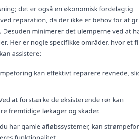
sning; det er også en økonomisk fordelagtig
d reparation, da der ikke er behov for at g
en. Desuden minimerer det ulemperne ved at h
r. Her er nogle specifikke områder, hvor et f
kan assistere:
mpeforing kan effektivt reparere revnede, sli
Ved at forstærke de eksisterende rør kan
re fremtidige lækager og skader.
du har gamle afløbssystemer, kan strømpefo
res funktionalitet.