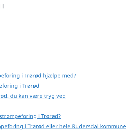
 i
peforing i Trørød hjælpe med?
eforing i Trørød
rød, du kan være tryg ved
strømpeforing i Trørød?
ømpeforing i Trørød eller hele Rudersdal kommune