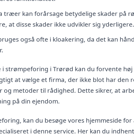
 træer kan forårsage betydelige skader på rø
, at disse skader ikke udvikler sig yderligere
ruges også ofte i kloakering, da det kan hån
r.
 i strømpeforing i Trørød kan du forvente høj
igtigt at vælge et firma, der ikke blot har den r
 og metoder til rådighed. Dette sikrer, at arb
ning på din ejendom.
eforing, kan du besøge vores hjemmeside for 
pecialiseret i denne service. Her kan du indhen