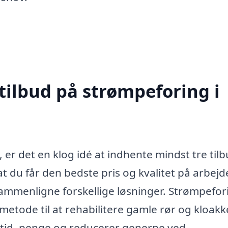
tilbud på strømpeforing i
er det en klog idé at indhente mindst tre tilb
 at du får den bedste pris og kvalitet på arbejd
sammenligne forskellige løsninger. Strømpefor
metode til at rehabilitere gamle rør og kloakk
 tid, penge og reducerer generne ved