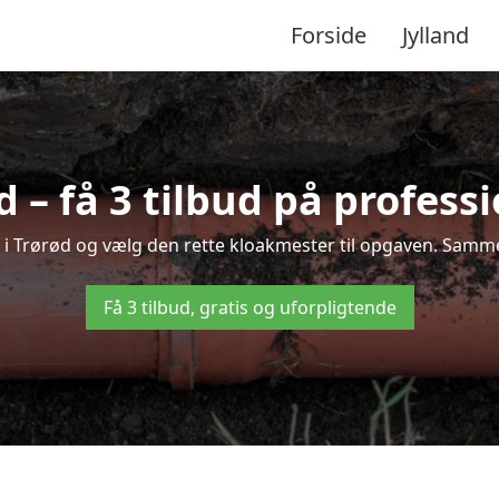
Forside
Jylland
 – få 3 tilbud på profess
g i Trørød og vælg den rette kloakmester til opgaven. Sammenl
Få 3 tilbud, gratis og uforpligtende