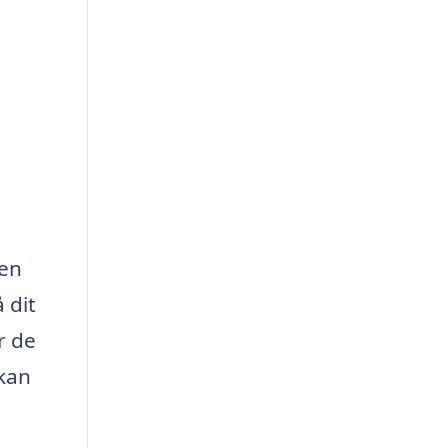
den
 dit
r de
 kan