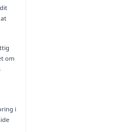
dit
 at
ttig
et om
s
ring i
side