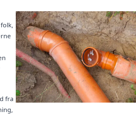
i
folk,
erne
en
r
d fra
ning,