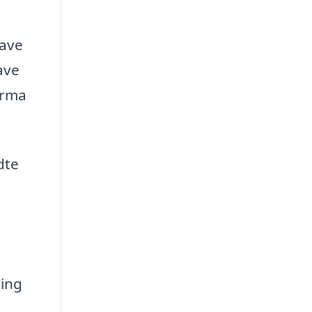
rave
ave
irma
dte
ring