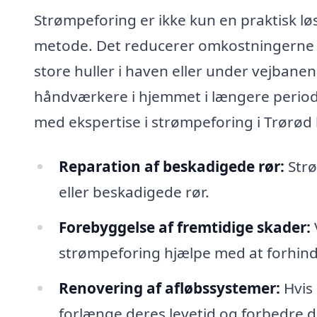
Strømpeforing er ikke kun en praktisk lø
metode. Det reducerer omkostningerne ve
store huller i haven eller under vejban
håndværkere i hjemmet i længere periode
med ekspertise i strømpeforing i Trørød 
Reparation af beskadigede rør:
Strø
eller beskadigede rør.
Forebyggelse af fremtidige skader:
strømpeforing hjælpe med at forhind
Renovering af afløbssystemer:
Hvis 
forlænge deres levetid og forbedre de