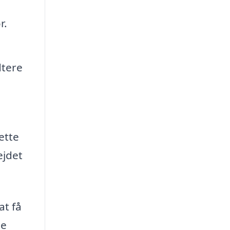
r.
.
dtere
ette
ejdet
at få
te