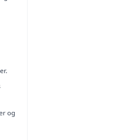
e
er.
s
der og