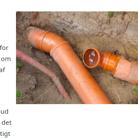
for
g om
af
bud
 det
tigt