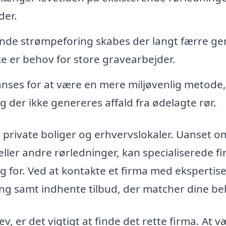
der.
nde strømpeforing skabes der langt færre ge
ke er behov for store gravearbejder.
nses for at være en mere miljøvenlig metode,
g der ikke genereres affald fra ødelagte rør.
 private boliger og erhvervslokaler. Uanset o
ller andre rørledninger, kan specialiserede f
ug for. Ved at kontakte et firma med ekspertise
g samt indhente tilbud, der matcher dine be
, er det vigtigt at finde det rette firma. At v