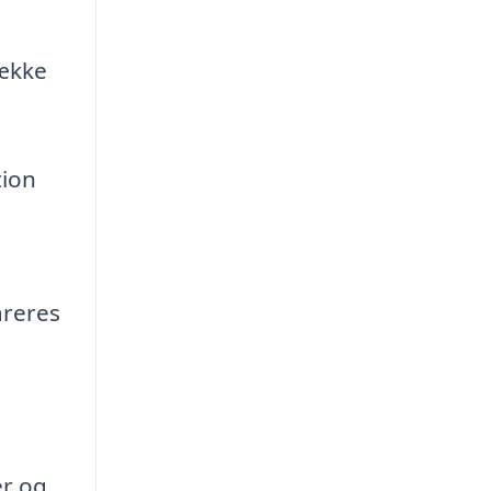
række
tion
areres
er og