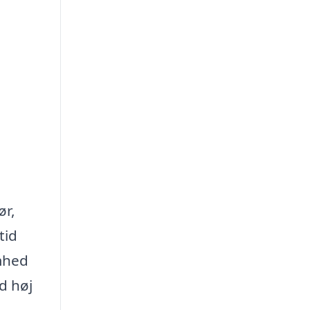
ør,
tid
omhed
d høj