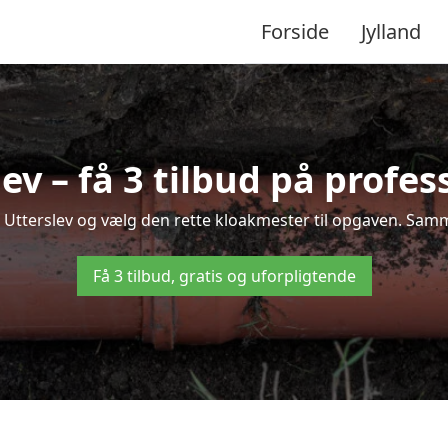
Forside
Jylland
v – få 3 tilbud på profe
i Utterslev og vælg den rette kloakmester til opgaven. Samme
Få 3 tilbud, gratis og uforpligtende