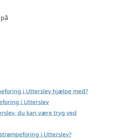
e
 på
peforing i Utterslev hjælpe med?
foring i Utterslev
erslev, du kan være tryg ved
strømpeforing i Utterslev?