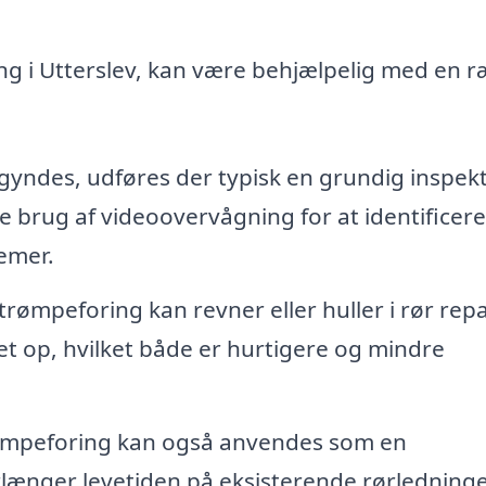
ng i Utterslev, kan være behjælpelig med en 
yndes, udføres der typisk en grundig inspek
e brug af videoovervågning for at identificere
lemer.
trømpeforing kan revner eller huller i rør rep
t op, hvilket både er hurtigere og mindre
mpeforing kan også anvendes som en
rlænger levetiden på eksisterende rørledning