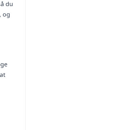
så du
, og
ige
at