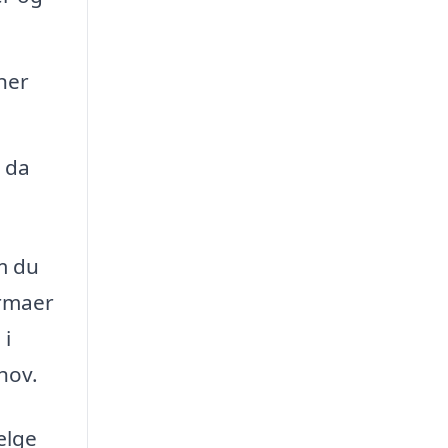
ner
 da
m du
irmaer
 i
hov.
ælge