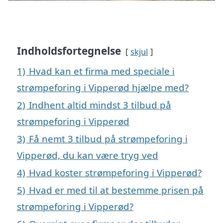
Indholdsfortegnelse
skjul
1)
Hvad kan et firma med speciale i
strømpeforing i Vipperød hjælpe med?
2)
Indhent altid mindst 3 tilbud på
strømpeforing i Vipperød
3)
Få nemt 3 tilbud på strømpeforing i
Vipperød, du kan være tryg ved
4)
Hvad koster strømpeforing i Vipperød?
5)
Hvad er med til at bestemme prisen på
strømpeforing i Vipperød?