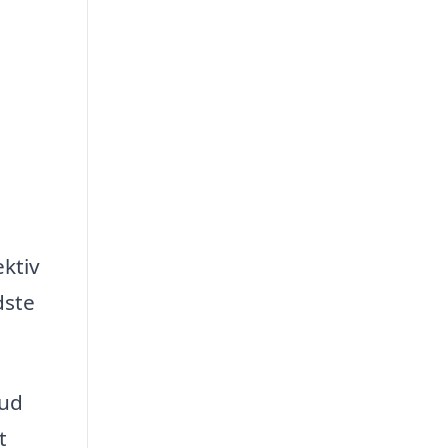
ektiv
dste
bud
t