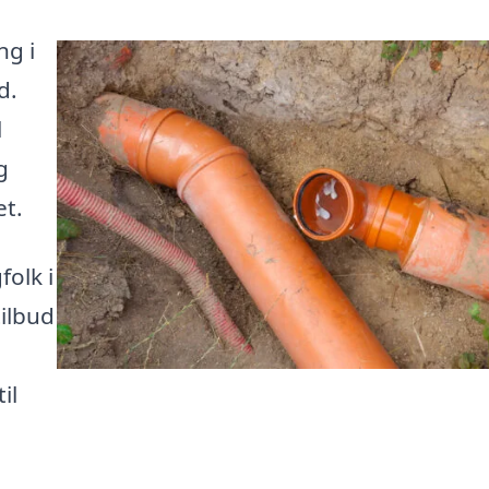
ng i
d.
l
g
et.
folk i
ilbud
il