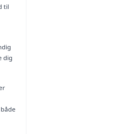
til
ndig
e dig
er
 både