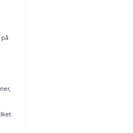
 på
ner,
lket