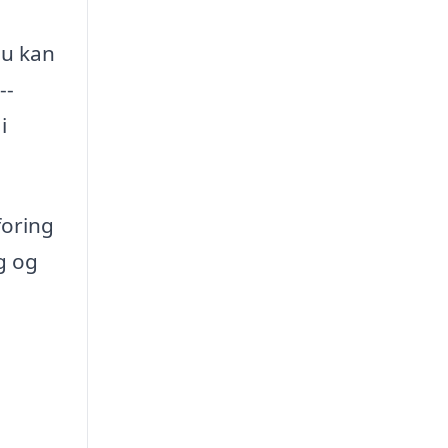
du kan
--
i
foring
g og