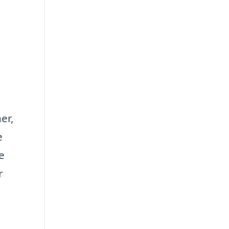
er,
e
e
r