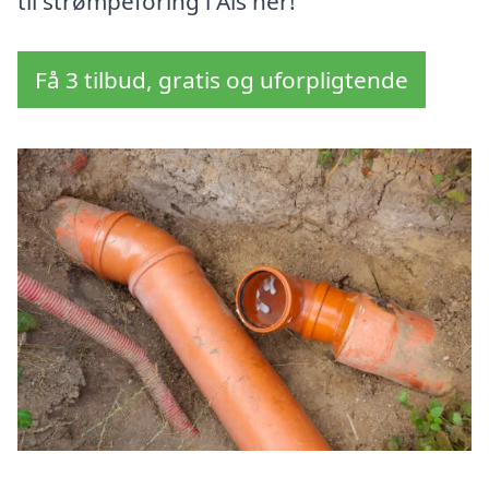
til strømpeforing i Als her!
Få 3 tilbud, gratis og uforpligtende