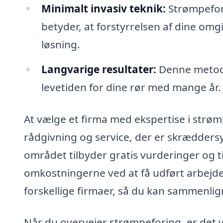
Minimalt invasiv teknik:
Strømpefori
betyder, at forstyrrelsen af dine omg
løsning.
Langvarige resultater:
Denne metode
levetiden for dine rør med mange år.
At vælge et firma med ekspertise i strømp
rådgivning og service, der er skræddersye
området tilbyder gratis vurderinger og t
omkostningerne ved at få udført arbejdet.
forskellige firmaer, så du kan sammenligne
Når du overvejer strømpeforing, er det v