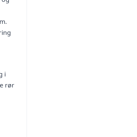
em.
ring
 i
e rør