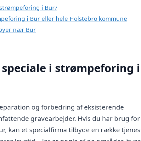
strømpeforing i Bur?
ømpeforing i Bur eller hele Holstebro kommune
 byer nær Bur
speciale i strømpeforing i
reparation og forbedring af eksisterende
fattende gravearbejder. Hvis du har brug for
ur, kan et specialfirma tilbyde en række tjenes
res levetid. Her er nogle af de områder, hvor