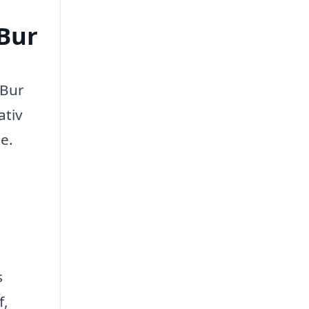
 Bur
 Bur
ativ
e.
s
f,