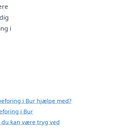
ere
 dig
ng i
peforing i Bur hjælpe med?
eforing i Bur
, du kan være tryg ved