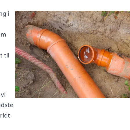
ng i
om
 til
vi
edste
ridt