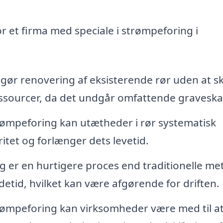
r et firma med speciale i strømpeforing i
ør renovering af eksisterende rør uden at sk
essourcer, da det undgår omfattende graveska
mpeforing kan utætheder i rør systematisk
ritet og forlænger dets levetid.
 er en hurtigere proces end traditionelle me
etid, hvilket kan være afgørende for driften.
rømpeforing kan virksomheder være med til a