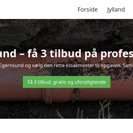
Forside
Jylland
d – få 3 tilbud på profe
i Egernsund og vælg den rette kloakmester til opgaven. Samme
Få 3 tilbud, gratis og uforpligtende