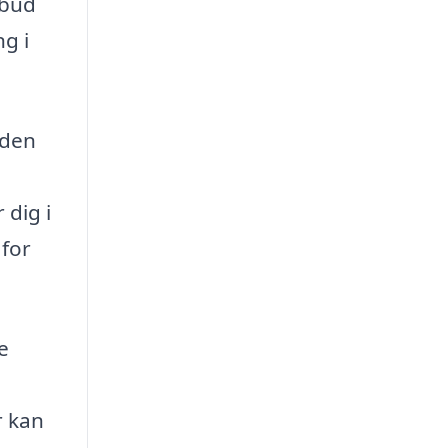
lbud
g i
 den
 dig i
for
e
r kan