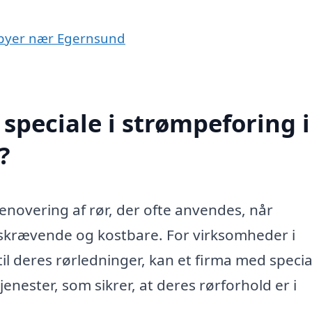
i byer nær Egernsund
speciale i strømpeforing i
?
renovering af rør, der ofte anvendes, når
idskrævende og kostbare. For virksomheder i
l deres rørledninger, kan et firma med special
enester, som sikrer, at deres rørforhold er i