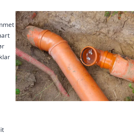
ommet
mart
ør
klar
it