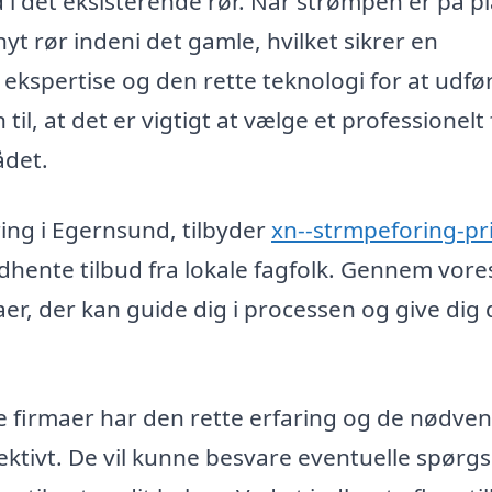
 i det eksisterende rør. Når strømpen er på pl
t rør indeni det gamle, hvilket sikrer en
ekspertise og den rette teknologi for at udfø
il, at det er vigtigt at vælge et professionelt
ådet.
ring i Egernsund, tilbyder
xn--strmpeforing-pri
hente tilbud fra lokale fagfolk. Gennem vore
er, der kan guide dig i processen og give dig
e firmaer har den rette erfaring og de nødve
fektivt. De vil kunne besvare eventuelle spørg