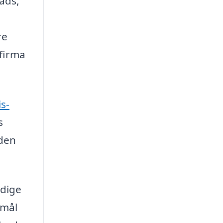
ads,
re
 firma
s-
s
 den
ndige
smål