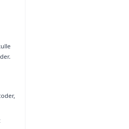
ulle
der.
toder,
t