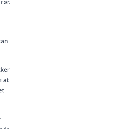
rør.
a
kan
kker
e at
et
r