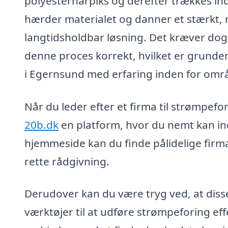
polyesterharpiks og derefter trækkes ind
hærder materialet og danner et stærkt, ny
langtidsholdbar løsning. Det kræver dog 
denne proces korrekt, hvilket er grunden t
i Egernsund med erfaring inden for omr
Når du leder efter et firma til strømpefo
20b.dk
en platform, hvor du nemt kan ind
hjemmeside kan du finde pålidelige firma
rette rådgivning.
Derudover kan du være tryg ved, at diss
værktøjer til at udføre strømpeforing ef