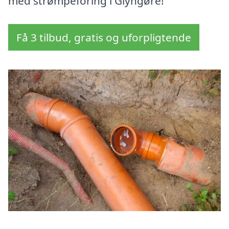
med strømpeforing i Glyngøre!
Få 3 tilbud, gratis og uforpligtende