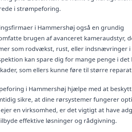
serede i strømpeforing.
oringsfirmaer i Hammershøj også en grundig
 omfatte brugen af avanceret kameraudstyr, d
emer som rodvækst, rust, eller indsnævringer i
spektion kan spare dig for mange penge i det
kader, som ellers kunne føre til større reparat
rømpeforing i Hammershøj hjælpe med at beskytt
dig sikre, at dine rørsystemer fungerer opti
r ejer en virksomhed, er det vigtigt at have a
 tilbyde effektive løsninger og rådgivning.