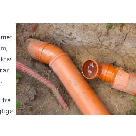
mmet
om,
ktiv
 rør
.
 fra
gtige