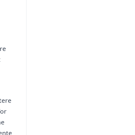
re
t
tere
for
ne
hente