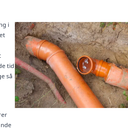
ng i
et
t
de tid
ge så
rer
finde