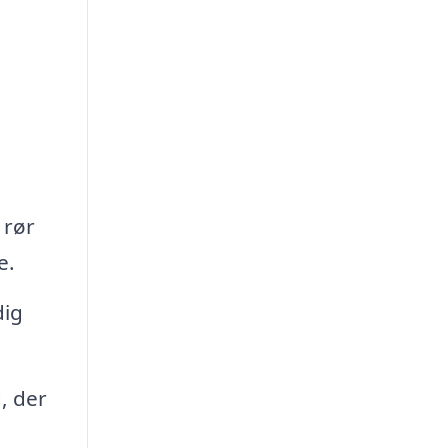
 rør
e.
dig
, der