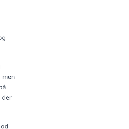
og
g
g, men
 på
 der
 god