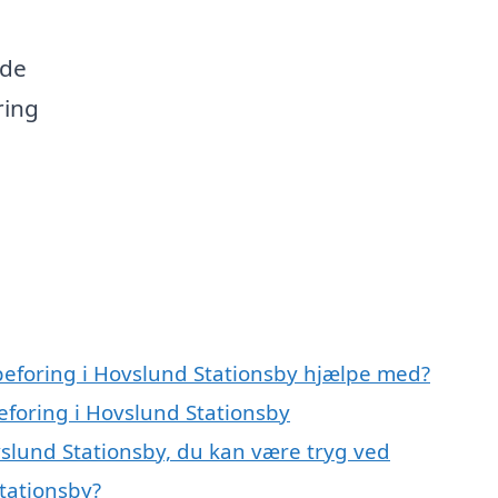
l
nde
ring
peforing i Hovslund Stationsby hjælpe med?
eforing i Hovslund Stationsby
vslund Stationsby, du kan være tryg ved
tationsby?