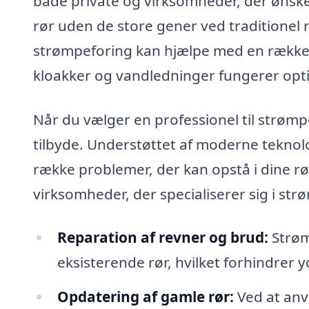
både private og virksomheder, der ønske
rør uden de store gener ved traditionel r
strømpeforing kan hjælpe med en række tje
kloakker og vandledninger fungerer opti
Når du vælger en professionel til strømpe
tilbyde. Understøttet af moderne teknolo
række problemer, der kan opstå i dine rør
virksomheder, der specialiserer sig i str
Reparation af revner og brud:
Strøm
eksisterende rør, hvilket forhindrer 
Opdatering af gamle rør:
Ved at anv