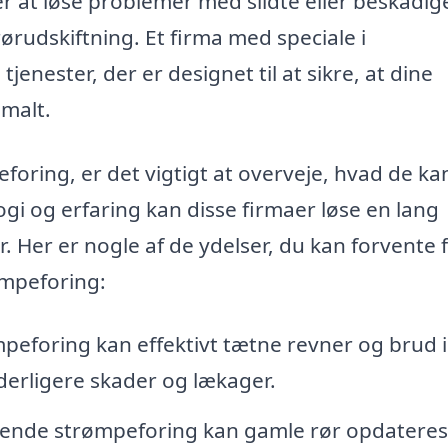
r at løse problemer med slidte eller beskadi
ørudskiftning. Et firma med speciale i
nester, der er designet til at sikre, at dine
malt.
foring, er det vigtigt at overveje, hvad de ka
gi og erfaring kan disse firmaer løse en lang
. Her er nogle af de ydelser, du kan forvente 
ømpeforing:
peforing kan effektivt tætne revner og brud i
yderligere skader og lækager.
ende strømpeforing kan gamle rør opdatere