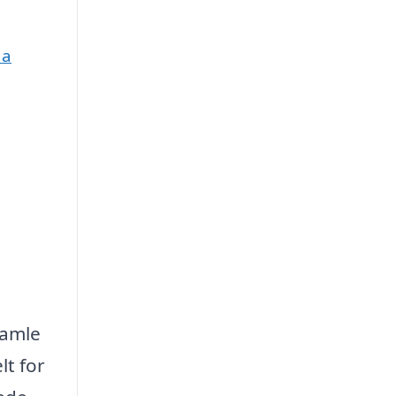
aa
gamle
lt for