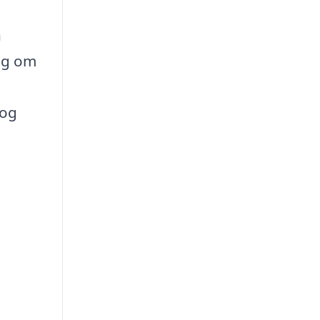
n
ig om
 og