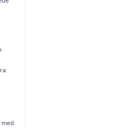
gede
n
fra
s med