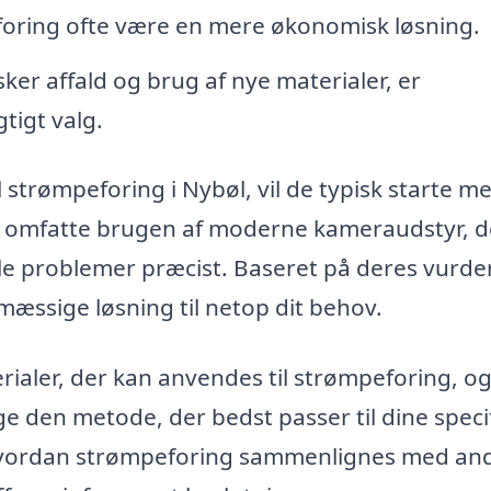
oring ofte være en mere økonomisk løsning.
r affald og brug af nye materialer, er
igt valg.
l strømpeforing i Nybøl, vil de typisk starte m
an omfatte brugen af moderne kameraudstyr, d
lle problemer præcist. Baseret på deres vurde
æssige løsning til netop dit behov.
erialer, der kan anvendes til strømpeforing, o
lge den metode, der bedst passer til dine speci
i, hvordan strømpeforing sammenlignes med an