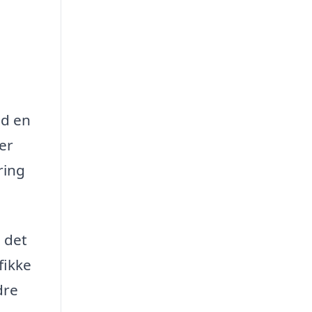
ed en
er
ring
g det
fikke
dre