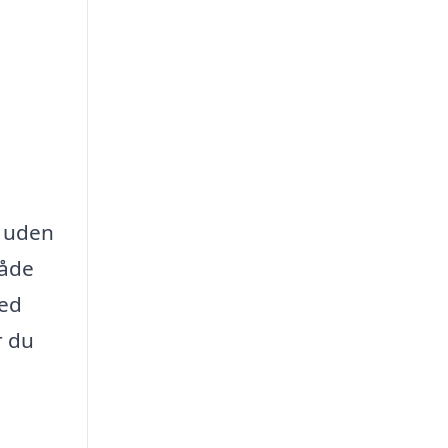
, uden
både
med
r du