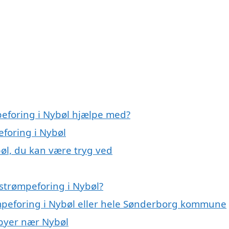
peforing i Nybøl hjælpe med?
eforing i Nybøl
øl, du kan være tryg ved
strømpeforing i Nybøl?
ømpeforing i Nybøl eller hele Sønderborg kommune
 byer nær Nybøl