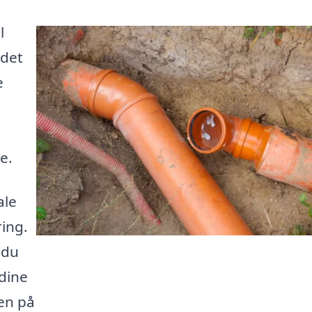
l
 det
e
e.
ale
ring.
 du
dine
en på