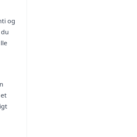
nti og
t du
lle
en
det
igt