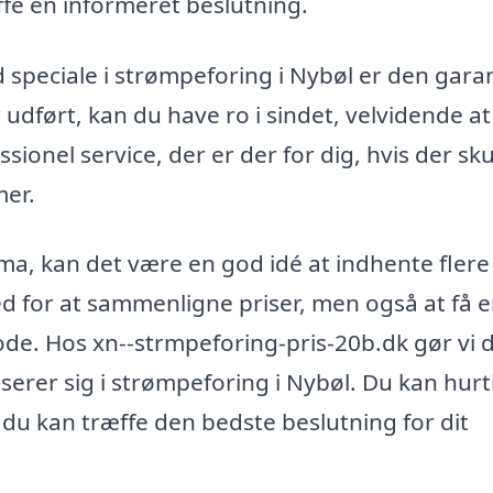
ffe en informeret beslutning.
 speciale i strømpeforing i Nybøl er den gara
r udført, kan du have ro i sindet, velvidende a
sionel service, der er der for dig, hvis der sku
mer.
irma, kan det være en god idé at indhente flere
hed for at sammenligne priser, men også at få 
de. Hos xn--strmpeforing-pris-20b.dk gør vi 
iserer sig i strømpeforing i Nybøl. Du kan hurt
å du kan træffe den bedste beslutning for dit