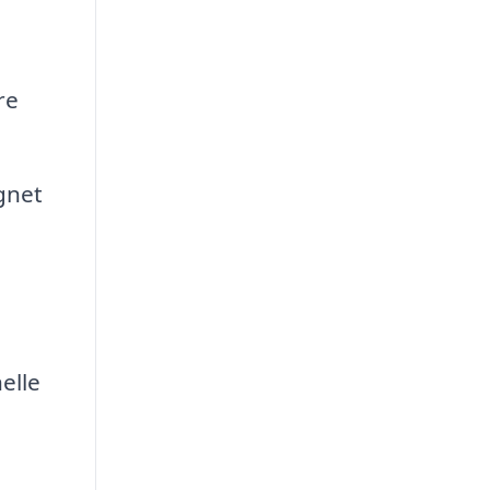
re
gnet
elle