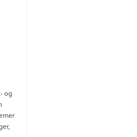
k- og
n
lemer
ger,