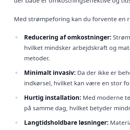
der både er omkostningseffektive og tids
Med strømpeforing kan du forvente en r
Reducering af omkostninger:
Strømp
hvilket mindsker arbejdskraft og mate
metoder.
Minimalt invasiv:
Da der ikke er beho
indkørsel, hvilket kan være en stor f
Hurtig installation:
Med moderne tekn
på samme dag, hvilket betyder mindre
Langtidsholdbare løsninger:
Materia