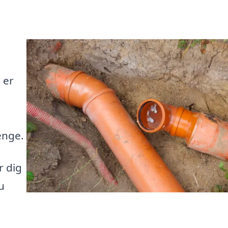
 er
enge.
r dig
u