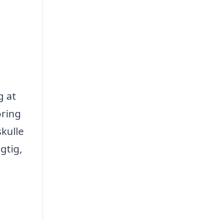
g at
oring
skulle
gtig,