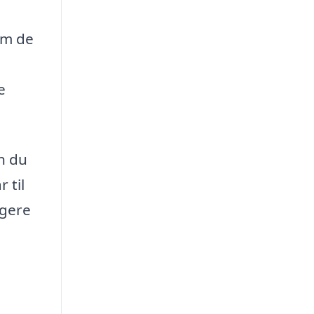
om de
e
n du
 til
igere