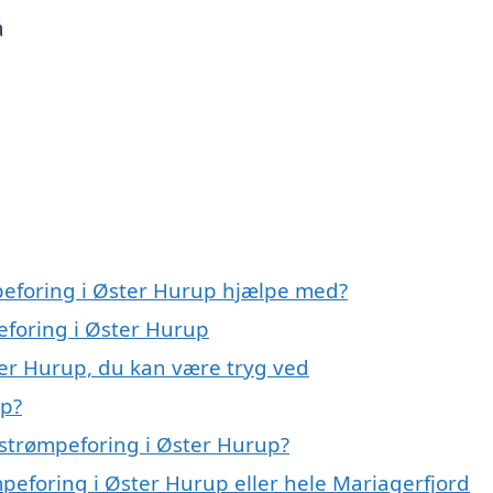
å
peforing i Øster Hurup hjælpe med?
eforing i Øster Hurup
ter Hurup, du kan være tryg ved
up?
strømpeforing i Øster Hurup?
mpeforing i Øster Hurup eller hele Mariagerfjord