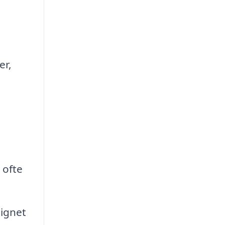
er,
 ofte
signet