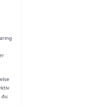
faring
er
melse
ektiv
t du