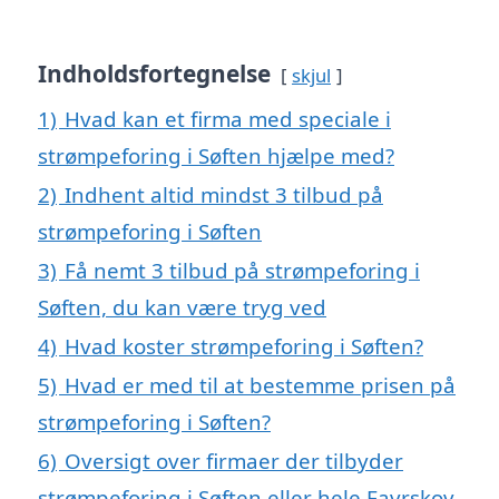
Indholdsfortegnelse
skjul
1)
Hvad kan et firma med speciale i
strømpeforing i Søften hjælpe med?
2)
Indhent altid mindst 3 tilbud på
strømpeforing i Søften
3)
Få nemt 3 tilbud på strømpeforing i
Søften, du kan være tryg ved
4)
Hvad koster strømpeforing i Søften?
5)
Hvad er med til at bestemme prisen på
strømpeforing i Søften?
6)
Oversigt over firmaer der tilbyder
strømpeforing i Søften eller hele Favrskov