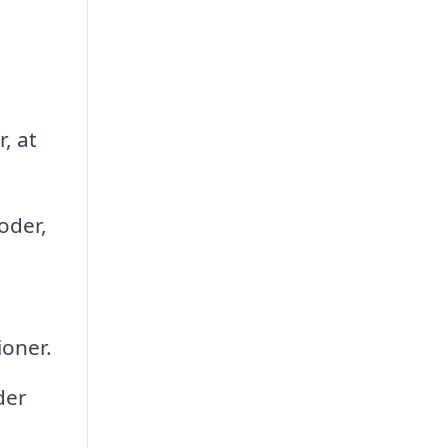
, at
oder,
ioner.
der