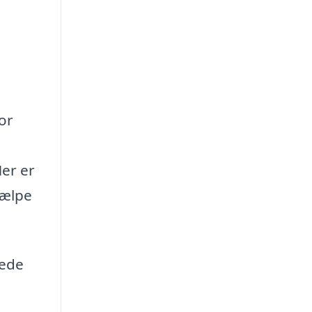
or
Her er
jælpe
nede