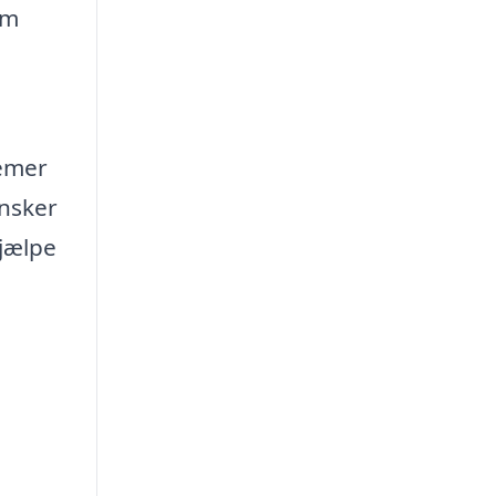
om
lemer
ønsker
hjælpe