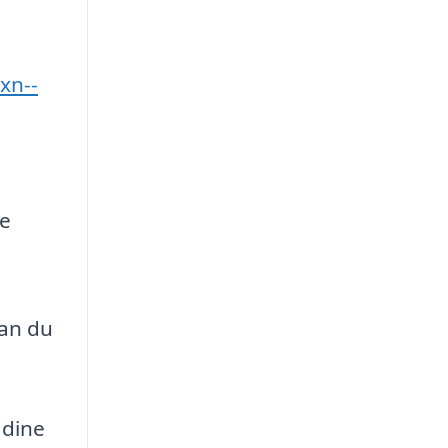
xn--
re
kan du
 dine