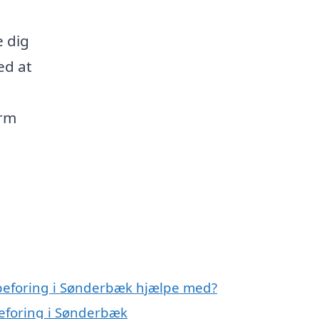
e dig
ed at
orm
mpeforing i Sønderbæk hjælpe med?
peforing i Sønderbæk