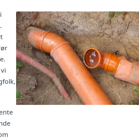
i
.
t
rør
e.
vi
gfolk,
hente
inde
 om