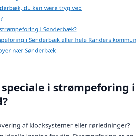
nderbæk, du kan være tryg ved
?
 strømpeforing i Sønderbæk?
ømpeforing i Sønderbæk eller hele Randers kommu
 i byer nær Sønderbæk
speciale i strømpeforing i
d?
novering af kloaksystemer eller rørledninger?
ideelle løsning for dig. Strømpeforing er en