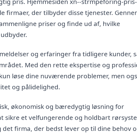
gtig pris. Hjemmesiden xn--strmpeforing-pris-
le firmaer, der tilbyder disse tjenester. Genn
mmenligne priser og finde ud af, hvilke
n udbyder.
eldelser og erfaringer fra tidligere kunder, 
 området. Med den rette ekspertise og professi
ke kun løse dine nuværende problemer, men og
itet og pålidelighed.
tisk, økonomisk og bæredygtig løsning for
at sikre et velfungerende og holdbart rørsyst
 det firma, der bedst lever op til dine behov 