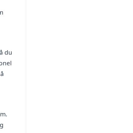
em
så du
onel
så
em.
og