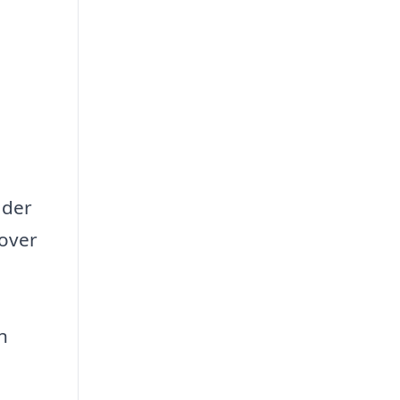
 der
 over
n