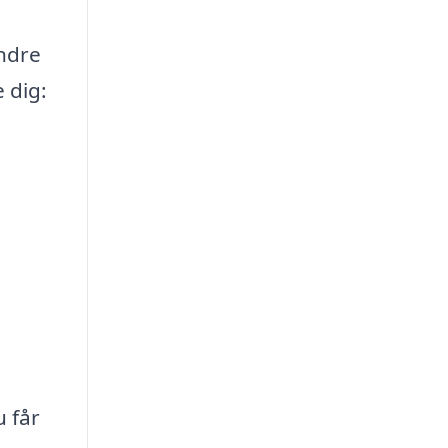
ndre
 dig:
u får