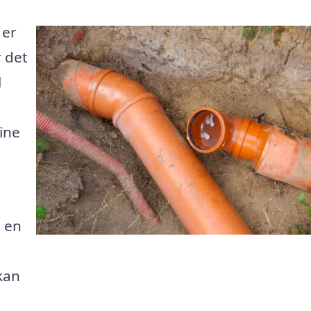
 er
r det
l
ine
e en
kan