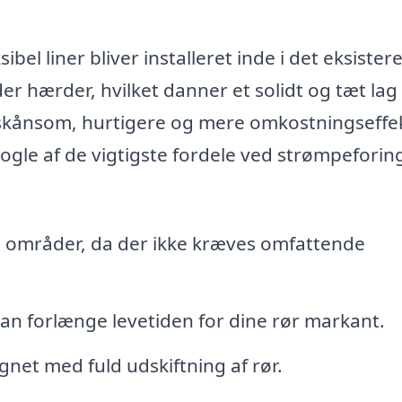
bel liner bliver installeret inde i det eksiste
 der hærder, hvilket danner et solidt og tæt lag
 skånsom, hurtigere og mere omkostningseffek
Nogle af de vigtigste fordele ved strømpeforin
 områder, da der ikke kræves omfattende
an forlænge levetiden for dine rør markant.
et med fuld udskiftning af rør.