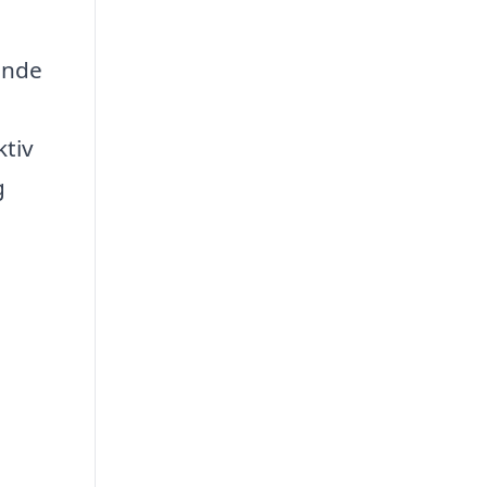
rende
tiv
g