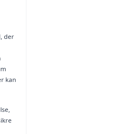
, der
e
n
om
er kan
lse,
ikre