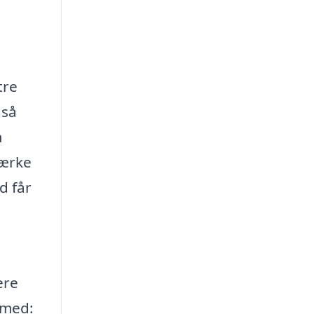
tre
gså
m
tærke
d får
ere
 med: