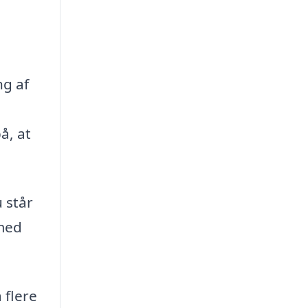
ng af
å, at
 står
 med
 flere