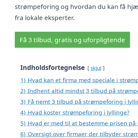
strømpeforing og hvordan du kan få hjæ
fra lokale eksperter.
Få 3 tilbud, gratis og uforpligtende
Indholdsfortegnelse
skjul
1)
Hvad kan et firma med speciale i strømp
2)
Indhent altid mindst 3 tilbud på strømpe
3)
Få nemt 3 tilbud på strømpeforing i Jyl
4)
Hvad koster strømpeforing i Jyllinge?
5)
Hvad er med til at bestemme prisen på s
6)
Oversigt over firmaer der tilbyder strø