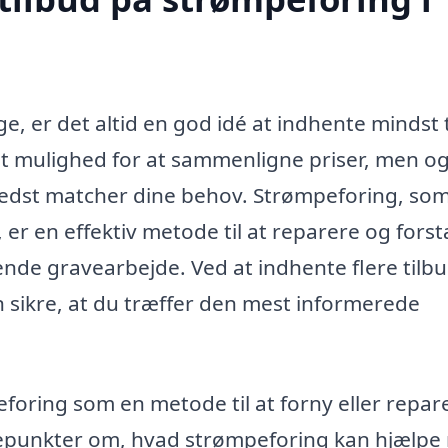
ge, er det altid en god idé at indhente mindst 
blot mulighed for at sammenligne priser, men o
bedst matcher dine behov. Strømpeforing, so
g, er en effektiv metode til at reparere og fors
nde gravearbejde. Ved at indhente flere tilbu
n sikre, at du træffer den mest informerede
eforing som en metode til at forny eller repar
glepunkter om, hvad strømpeforing kan hjælpe