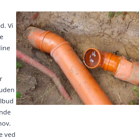
d. Vi
de
dine
r
 uden
ilbud
inde
hov.
e ved