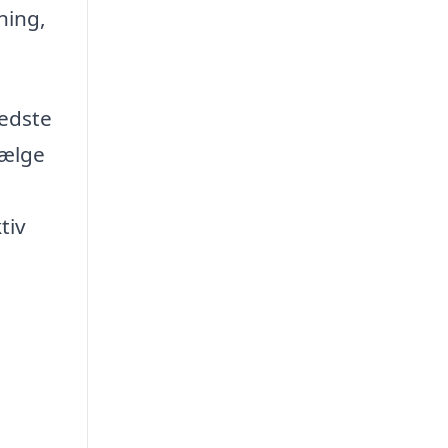
ning,
bedste
vælge
tiv