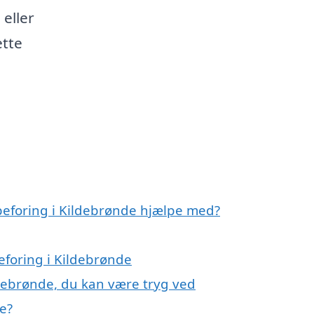
eller
ette
peforing i Kildebrønde hjælpe med?
eforing i Kildebrønde
ldebrønde, du kan være tryg ved
e?