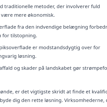
traditionelle metoder, der involverer fuld
ng være mere økonomisk.
erflade fra den indvendige belægning forbed
for tilstopning.
iksoverflade er modstandsdygtig over for
angvarig løsning.
ffald og skader på landskabet gør strømpefo
de, er det vigtigste skridt at finde et kvalifi
lbyde dig den rette løsning. Virksomhederne, 