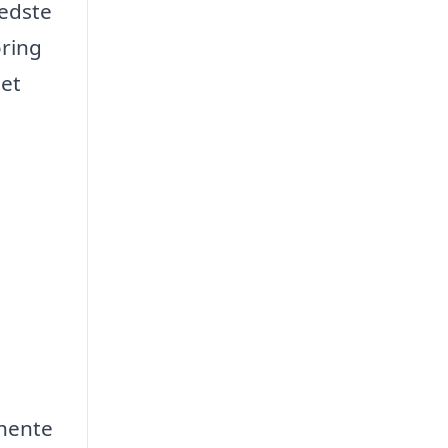
bedste
oring
det
dhente