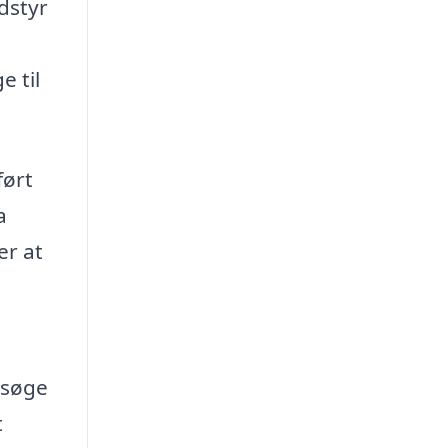
dstyr
e til
ført
a
er at
rsøge
t