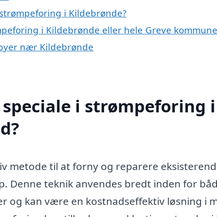
strømpeforing i Kildebrønde?
ømpeforing i Kildebrønde eller hele Greve kommun
i byer nær Kildebrønde
speciale i strømpeforing i
ed?
iv metode til at forny og reparere eksisteren
op. Denne teknik anvendes bredt inden for bå
er og kan være en kostnadseffektiv løsning i