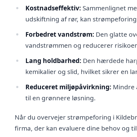
Kostnadseffektiv:
Sammenlignet med 
udskiftning af rør, kan strømpefori
Forbedret vandstrøm:
Den glatte ov
vandstrømmen og reducerer risikoen 
Lang holdbarhed:
Den hærdede harp
kemikalier og slid, hvilket sikrer en l
Reduceret miljøpåvirkning:
Mindre a
til en grønnere løsning.
Når du overvejer strømpeforing i Kildebrøn
firma, der kan evaluere dine behov og ti