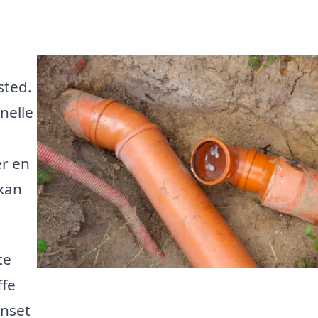
sted.
nelle
er en
 kan
te
ffe
anset