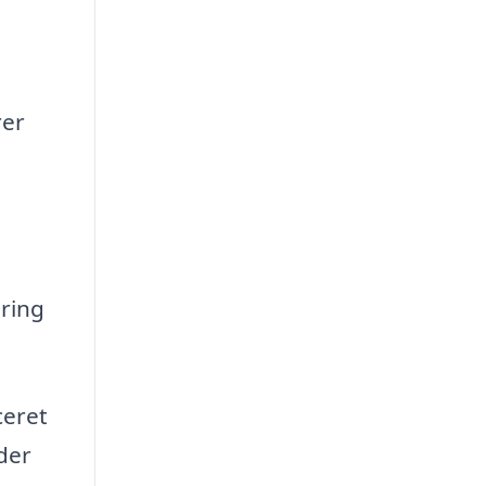
rer
ring
ceret
der