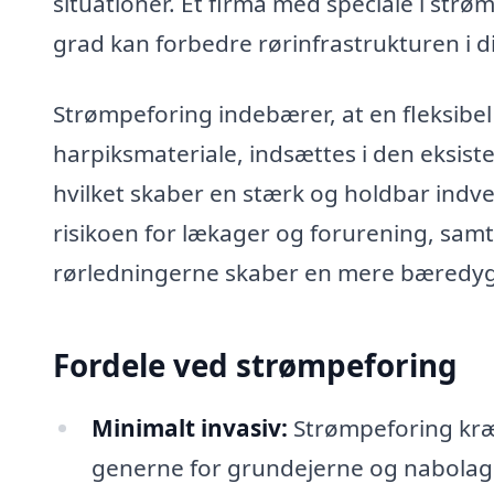
situationer. Et firma med speciale i strø
grad kan forbedre rørinfrastrukturen i d
Strømpeforing indebærer, at en fleksibel
harpiksmateriale, indsættes i den eksis
hvilket skaber en stærk og holdbar ind
risikoen for lækager og forurening, sam
rørledningerne skaber en mere bæredygti
Fordele ved strømpeforing
Minimalt invasiv:
Strømpeforing kræv
generne for grundejerne og nabolag