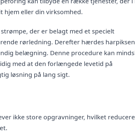
mpeforing kan tilbyde en række tjenester, der i
it hjem eller din virksomhed.
 strømpe, der er belagt med et specielt
terende rørledning. Derefter hærdes harpiksen
vendig belægning. Denne procedure kan mind
tidig med at den forlængede levetid på
g løsning på lang sigt.
er ikke store opgravninger, hvilket reducere
et.