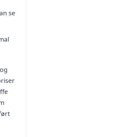
an se
mal
 og
riser
ffe
om
ført