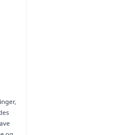
inger,
ndes
rave
re og