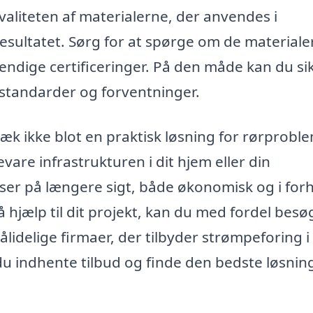
aliteten af materialerne, der anvendes i
resultatet. Sørg for at spørge om de materiale
ndige certificeringer. På den måde kan du si
e standarder og forventninger.
æk ikke blot en praktisk løsning for rørproble
are infrastrukturen i dit hjem eller din
lser på længere sigt, både økonomisk og i for
t få hjælp til dit projekt, kan du med fordel besø
lidelige firmaer, der tilbyder strømpeforing i 
u indhente tilbud og finde den bedste løsning 