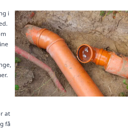
ng i
ed.
om
ine
nge,
er.
r at
g få