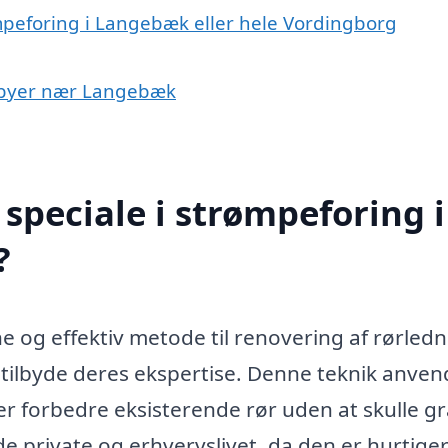
ømpeforing i Langebæk eller hele Vordingborg
 i byer nær Langebæk
speciale i strømpeforing i
?
og effektiv metode til renovering af rørledn
t tilbyde deres ekspertise. Denne teknik anve
ler forbedre eksisterende rør uden at skulle g
åde private og erhvervslivet, da den er hurtige