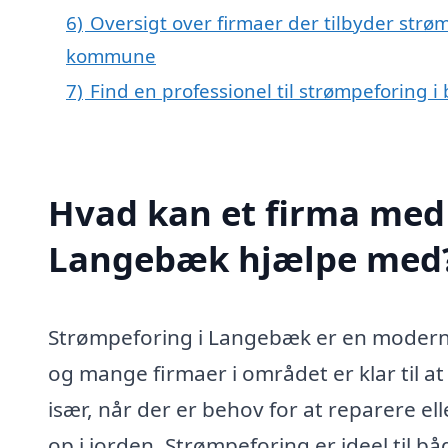
6)
Oversigt over firmaer der tilbyder str
kommune
7)
Find en professionel til strømpeforing
Hvad kan et firma med 
Langebæk hjælpe med
Strømpeforing i Langebæk er en moderne 
og mange firmaer i området er klar til a
især, når der er behov for at reparere el
op i jorden. Strømpeforing er ideel til b