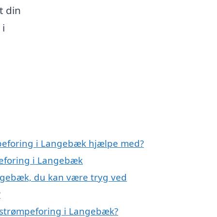
t din
i
mpeforing i Langebæk hjælpe med?
peforing i Langebæk
ngebæk, du kan være tryg ved
?
 strømpeforing i Langebæk?