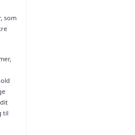
r, som
kre
mer,
hold
ge
dit
til