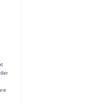
at
ller
are