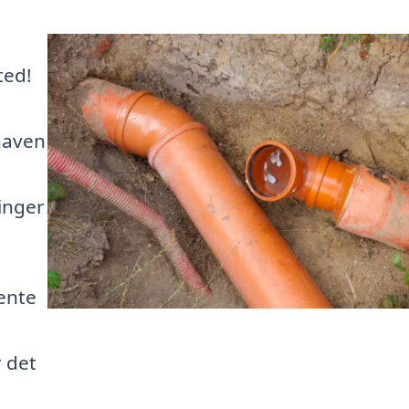
ted!
 haven
inger
ente
r det