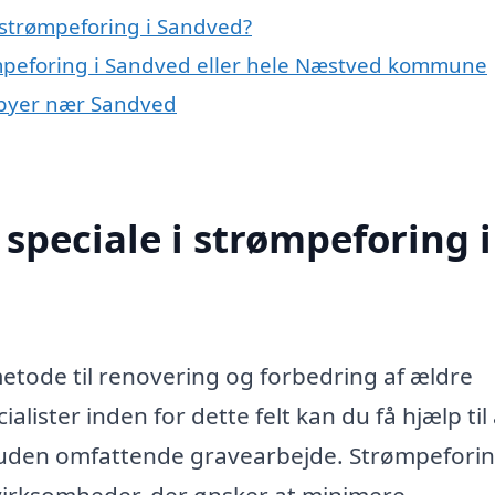
 strømpeforing i Sandved?
ømpeforing i Sandved eller hele Næstved kommune
i byer nær Sandved
speciale i strømpeforing i
etode til renovering og forbedring af ældre
ister inden for dette felt kan du få hjælp til 
r uden omfattende gravearbejde. Strømpeforin
virksomheder, der ønsker at minimere