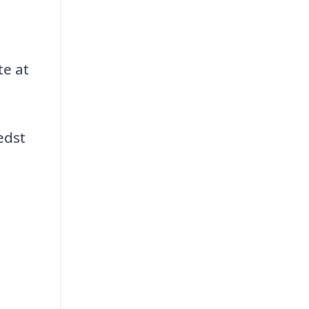
te at
edst