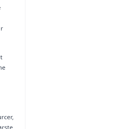
e
ar
t
ne
rcer,
ørste