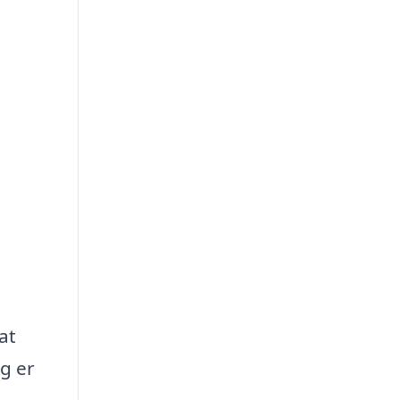
at
g er