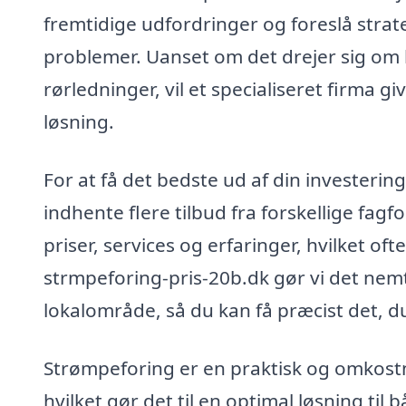
fremtidige udfordringer og foreslå strateg
problemer. Uanset om det drejer sig om 
rørledninger, vil et specialiseret firma 
løsning.
For at få det bedste ud af din investerin
indhente flere tilbud fra forskellige fag
priser, services og erfaringer, hvilket oft
strmpeforing-pris-20b.dk gør vi det nemt f
lokalområde, så du kan få præcist det, d
Strømpeforing er en praktisk og omkostn
hvilket gør det til en optimal løsning til