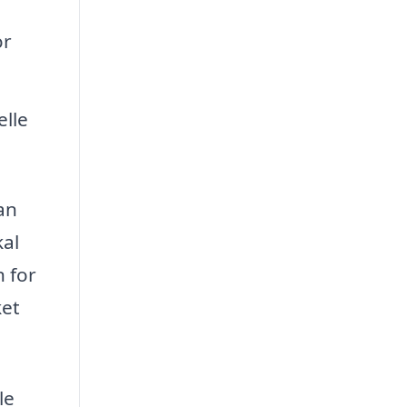
or
elle
an
kal
n for
ket
le