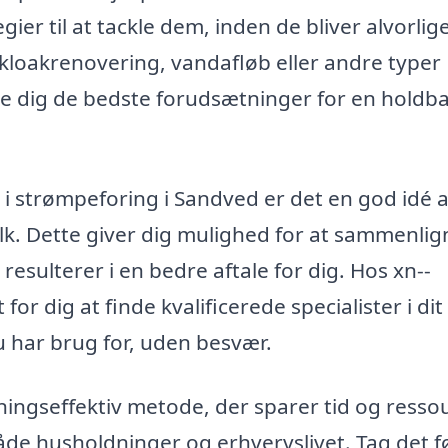
ier til at tackle dem, inden de bliver alvorlig
kloakrenovering, vandafløb eller andre typer
give dig de bedste forudsætninger for en holdb
g i strømpeforing i Sandved er det en god idé a
folk. Dette giver dig mulighed for at sammenlig
e resulterer i en bedre aftale for dig. Hos xn--
or dig at finde kvalificerede specialister i dit
u har brug for, uden besvær.
ingseffektiv metode, der sparer tid og ressou
 både husholdninger og erhvervslivet. Tag det f