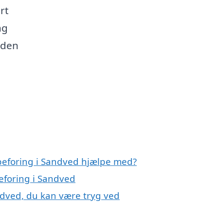
rt
ng
 den
peforing i Sandved hjælpe med?
eforing i Sandved
ndved, du kan være tryg ved